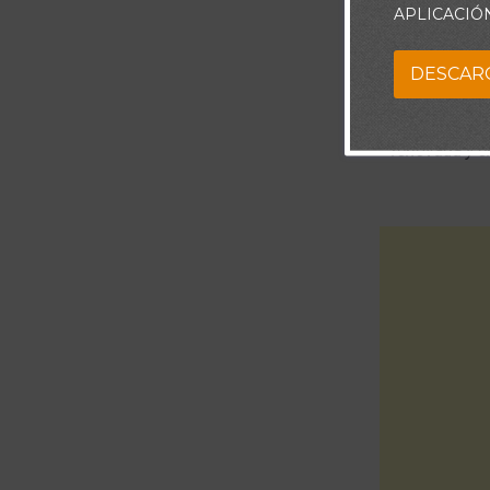
APLICACIÓ
Señor, dame la
DESCAR
tengo razón 
por encima
renovada y e