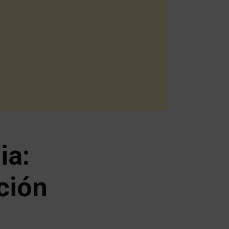
ia:
ción