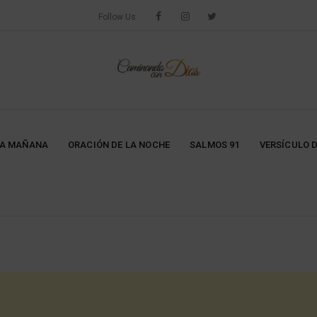
Follow Us
LA MAÑANA
ORACIÓN DE LA NOCHE
SALMOS 91
VERSÍCULO D