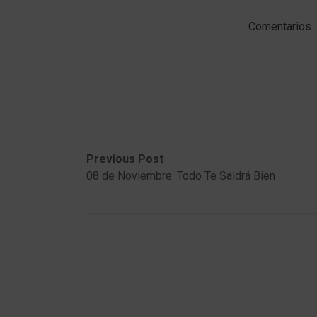
Comentarios
Post
Previous
Next
Previous Post
post:
post:
08 de Noviembre: Todo Te Saldrá Bien
navigation