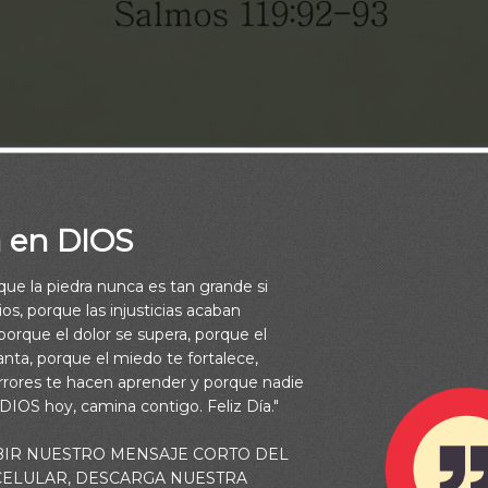
a en DIOS
rque la piedra nunca es tan grande si
os, porque las injusticias acaban
orque el dolor se supera, porque el
vanta, porque el miedo te fortalece,
rrores te hacen aprender y porque nadie
 DIOS hoy, camina contigo. Feliz Día."
 hubiese sido mi delicia, Ya en mi aflicción hubiera perecido. N
BIR NUESTRO MENSAJE CORTO DEL
 CELULAR, DESCARGA NUESTRA
 tus mandamientos, Porque con ellos me has vivificado. (Salmo