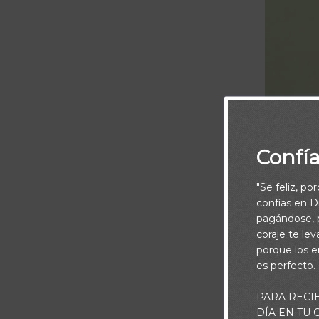
Confí
"Se feliz, po
confías en Di
pagándose, p
coraje te le
porque los e
es perfecto.
Si tu ley no
PARA RECI
DÍA EN TU
olvidaré de