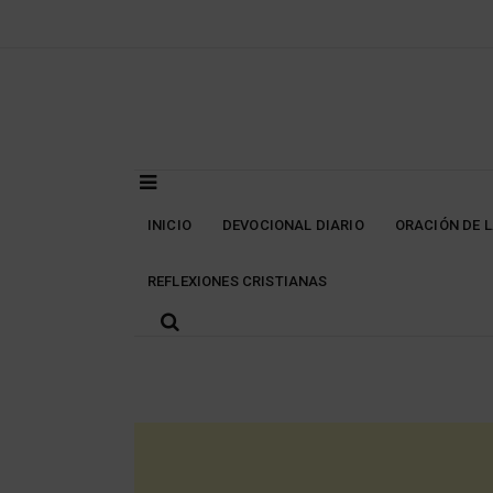
Skip
to
content
INICIO
DEVOCIONAL DIARIO
ORACIÓN DE 
REFLEXIONES CRISTIANAS