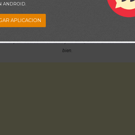
N ANDROID.
 confianza para entender que viviendo por Tu palabra y sujeto a
GAR APLICACION
por la que estar agobiado o desesperado. Que no olvide que en T
 de cualquier angustia y que andando en Tus caminos podré ten
n total paz. Guarda mi corazón y mi alma, Padre. En tus manos e
bien.