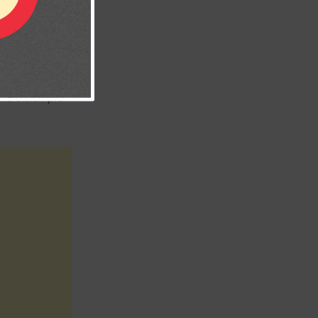
 Tu voluntad no
u poder estoy
er una vida
staré siempre