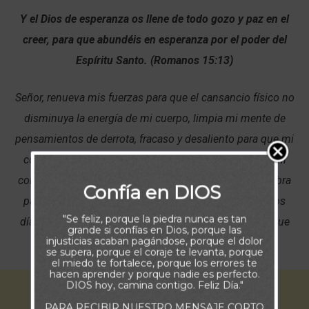
Y el Dios de esperanza os llene de todo gozo y paz en el
creer, para que abundéis en esperanza por el poder del
Espíritu Santo. (Romanos 15:13)
Señor, renueva mis fuerzas para que el cansancio físico no
disminuya la energía de mi cuerpo, limpia mi mente de
pensamientos de derrota, fracaso y desaliento para que mi
confianza de victoria en Ti no sea disminuida y abre mi
corazón a Tus enseñanzas y a las verdades de Tu Palabra
Confía en DIOS
para contar con el gozo, la alegría y la esperanza de los
"Se feliz, porque la piedra nunca es tan
días de bendición que guardas para cada uno de los que
grande si confías en Dios, porque las
injusticias acaban pagándose, porque el dolor
Te siguen y Te sirven con fidelidad.
se supera, porque el coraje te levanta, porque
el miedo te fortalece, porque los errores te
hacen aprender y porque nadie es perfecto.
DIOS hoy, camina contigo. Feliz Día."
PARA RECIBIR NUESTRO MENSAJE CORTO