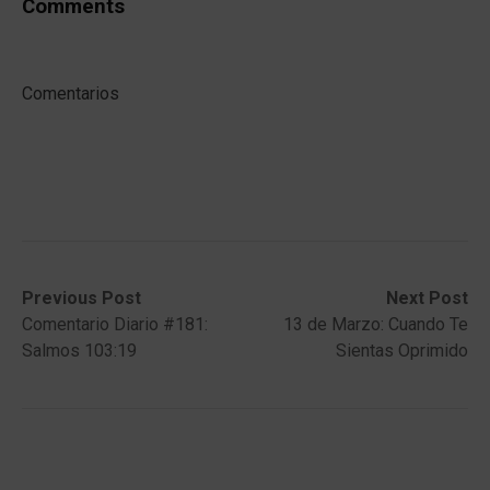
Comments
Comentarios
Post
Previous
Next
Previous Post
Next Post
post:
post:
Comentario Diario #181:
13 de Marzo: Cuando Te
navigation
Salmos 103:19
Sientas Oprimido