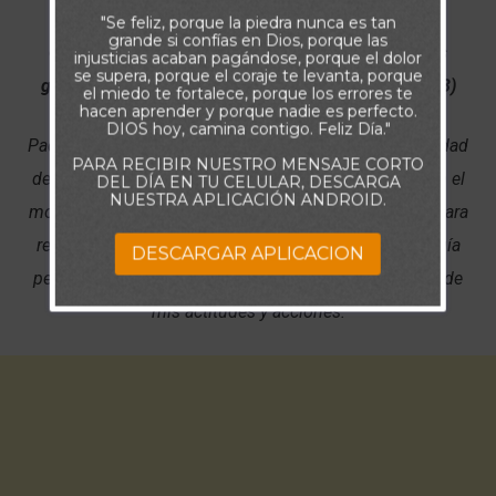
"Se feliz, porque la piedra nunca es tan
grande si confías en Dios, porque las
Clama a mí, y yo te responderé, y te enseñaré cosas
injusticias acaban pagándose, porque el dolor
se supera, porque el coraje te levanta, porque
grandes y ocultas que tú no conoces. (Jeremías 33:3)
el miedo te fortalece, porque los errores te
hacen aprender y porque nadie es perfecto.
DIOS hoy, camina contigo. Feliz Día."
Padre, quiero ser cada vez más sabio y tener la capacidad
PARA RECIBIR NUESTRO MENSAJE CORTO
de hacer lo que es correcto, de la manera correcta y en el
DEL DÍA EN TU CELULAR, DESCARGA
NUESTRA APLICACIÓN ANDROID.
momento adecuado. Dame sabiduría y comprensión para
resolver los problemas cotidianos, siempre con Tu guía
DESCARGAR APLICACION
perfecta e infalible, y así glorificar Tu nombre a través de
mis actitudes y acciones.