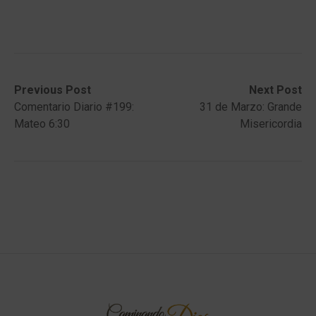
Post
Previous
Next
Previous Post
Next Post
post:
post:
Comentario Diario #199:
31 de Marzo: Grande
navigation
Mateo 6:30
Misericordia