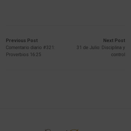
Post
Previous
Next
Previous Post
Next Post
post:
post:
Comentario diario #321:
31 de Julio: Disciplina y
navigation
Proverbios 16:25
control