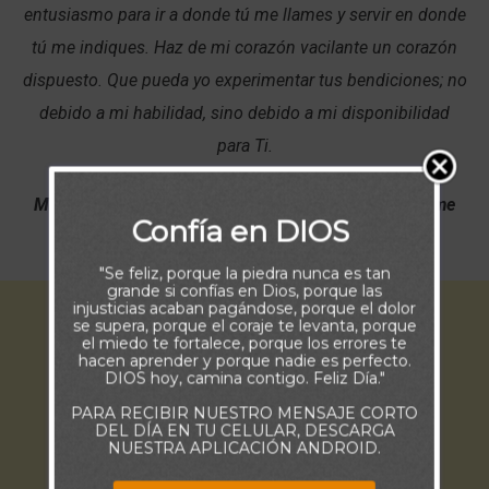
entusiasmo para ir a donde tú me llames y servir en donde
tú me indiques. Haz de mi corazón vacilante un corazón
dispuesto. Que pueda yo experimentar tus bendiciones; no
debido a mi habilidad, sino debido a mi disponibilidad
para Ti.
Mis ovejas escuchan mi voz; yo las conozco, y ellas me
Confía en DIOS
siguen. JUAN 10:27
"Se feliz, porque la piedra nunca es tan
grande si confías en Dios, porque las
injusticias acaban pagándose, porque el dolor
se supera, porque el coraje te levanta, porque
el miedo te fortalece, porque los errores te
hacen aprender y porque nadie es perfecto.
DIOS hoy, camina contigo. Feliz Día."
PARA RECIBIR NUESTRO MENSAJE CORTO
DEL DÍA EN TU CELULAR, DESCARGA
NUESTRA APLICACIÓN ANDROID.