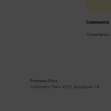
Comments
Comentarios
Post
Previous
Next
Previous Post
post:
post:
Comentario Diario #229: Apocalipse 1:8
navigation