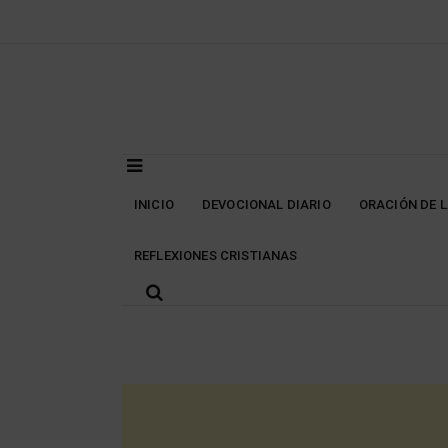
Skip
to
content
INICIO
DEVOCIONAL DIARIO
ORACIÓN DE 
REFLEXIONES CRISTIANAS