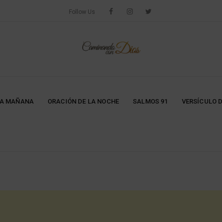
Follow Us
LA MAÑANA
ORACIÓN DE LA NOCHE
SALMOS 91
VERSÍCULO D