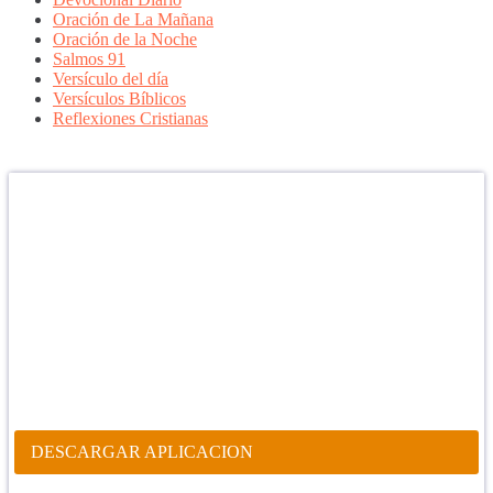
Oración de La Mañana
Oración de la Noche
Salmos 91
Versículo del día
Versículos Bíblicos
Reflexiones Cristianas
Confía en DIOS
"Se feliz, porque la piedra nunca es tan grande si confías en Dios,
porque las injusticias acaban pagándose, porque el dolor se supera,
porque el coraje te levanta, porque el miedo te fortalece, porque los
errores te hacen aprender y porque nadie es perfecto. DIOS hoy,
camina contigo. Feliz Día."
PARA RECIBIR NUESTRO MENSAJE CORTO DEL DÍA EN
TU CELULAR, DESCARGA NUESTRA APLICACIÓN
ANDROID.
DESCARGAR APLICACION