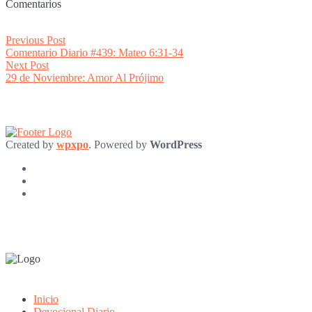
Comentarios
Post
Previous
Previous Post
post:
Comentario Diario #439: Mateo 6:31-34
navigation
Next
Next Post
post:
29 de Noviembre: Amor Al Prójimo
Created by
wpxpo
. Powered by
WordPress
Inicio
Devocional Diario