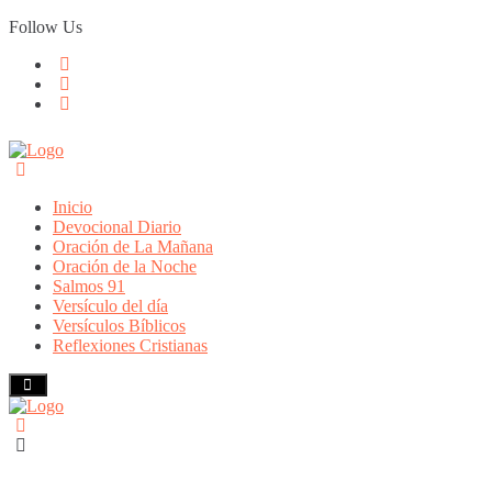
Skip
Follow Us
to
content
Inicio
Devocional Diario
Oración de La Mañana
Oración de la Noche
Salmos 91
Versículo del día
Versículos Bíblicos
Reflexiones Cristianas