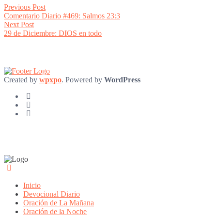
Post
Previous
Previous Post
post:
Comentario Diario #469: Salmos 23:3
navigation
Next
Next Post
post:
29 de Diciembre: DIOS en todo
Created by
wpxpo
. Powered by
WordPress
Inicio
Devocional Diario
Oración de La Mañana
Oración de la Noche