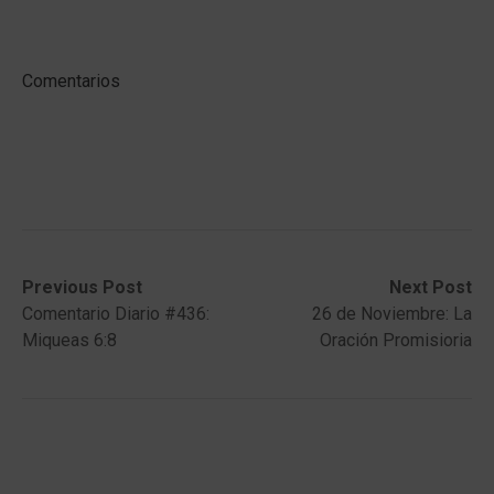
Comentarios
Post
Previous
Next
Previous Post
Next Post
post:
post:
Comentario Diario #436:
26 de Noviembre: La
navigation
Miqueas 6:8
Oración Promisioria