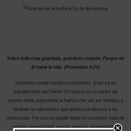
Sobre toda cosa guardada, guarda tu corazón; Porque de
él mana la vida. (Proverbios 4:23)
Debemos cuidar nuestros corazones. ¡Este es un
mandamiento del Señor! El corazón es el centro de
nuestra alma, representa la fuerza vital del ser humano, y
también la vida interior que abarca los deseos y las
emociones. Por eso no puede haber en nosotros: falta de
perdón, incredulidad, orgullo, avaricia, inmoralidad, o