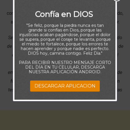
cualquier otro sentimiento que nos aleje de Dios. Al
Confía en DIOS
contrario, debemos tener un corazón humilde, agradecido,
amoroso, alegre y ardiente por la presencia del Señor.
"Se feliz, porque la piedra nunca es tan
grande si confías en Dios, porque las
injusticias acaban pagándose, porque el dolor
Señor, por favor ayúdame a mantener mi corazón alejado
se supera, porque el coraje te levanta, porque
el miedo te fortalece, porque los errores te
de los deseos carnales, y de las pasiones y tentaciones de
hacen aprender y porque nadie es perfecto.
DIOS hoy, camina contigo. Feliz Día."
este mundo. ¡Llena mi corazón con tu Espíritu Santo!
PARA RECIBIR NUESTRO MENSAJE CORTO
Toma mi vida y endereza mis caminos, sana mis
DEL DÍA EN TU CELULAR, DESCARGA
NUESTRA APLICACIÓN ANDROID.
emociones, restaura mi alegría y santifica mis deseos, de
forma que mi vida Te sea agradable y sean también un
DESCARGAR APLICACION
testimonio de la maravillosa transformación que realizas
en el corazón de los que Te siguen con fidelidad.