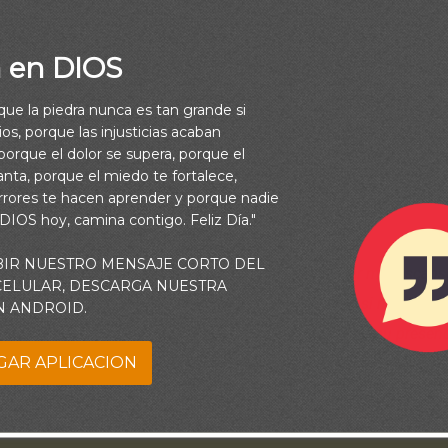
a en DIOS
rque la piedra nunca es tan grande si
os, porque las injusticias acaban
orque el dolor se supera, porque el
refugio del pobre, Refugio para el tiempo de angustia. En ti conf
vanta, porque el miedo te fortalece,
 nombre, Por cuanto tú, oh Jehová, no desamparaste a los que t
rrores te hacen aprender y porque nadie
(Salmos 9:9-10)
 DIOS hoy, camina contigo. Feliz Día."
BIR NUESTRO MENSAJE CORTO DEL
i refugio seguro en la tormenta. Ayúdame a encontrar mi descans
 CELULAR, DESCARGA NUESTRA
lla contra todos los que se oponen a mí. No importa si mis batal
N ANDROID.
 relaciones, la salud o la obediencia, porque sé que por su presenc
GAR APLICACION
a enfrentaré estos desafíos solo. Dependo de Tu fuerza, no de la