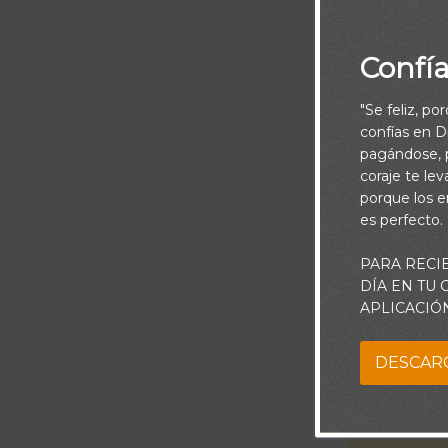
Confí
"Se feliz, po
confías en Di
pagándose, p
Jehová será 
coraje te le
conocen tu
porque los e
es perfecto.
PARA RECI
Señor, Eres m
DÍA EN TU
vaya a la bata
APLICACIÓ
finanzas, las
DESCAR
nunc