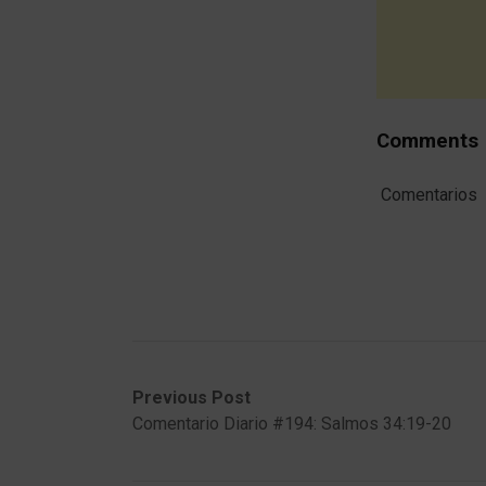
Comments
Comentarios
Post
Previous
Next
Previous Post
post:
post:
Comentario Diario #194: Salmos 34:19-20
navigation