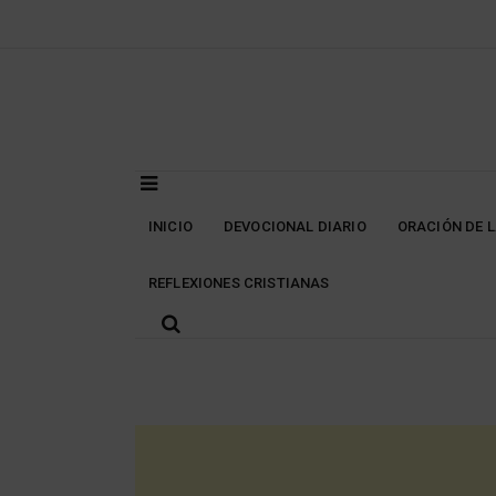
Skip
to
content
INICIO
DEVOCIONAL DIARIO
ORACIÓN DE 
REFLEXIONES CRISTIANAS