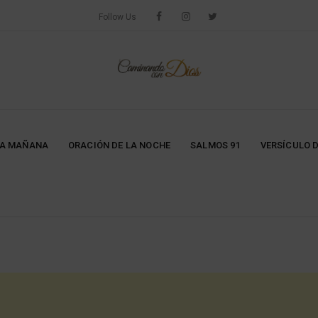
Follow Us
LA MAÑANA
ORACIÓN DE LA NOCHE
SALMOS 91
VERSÍCULO D