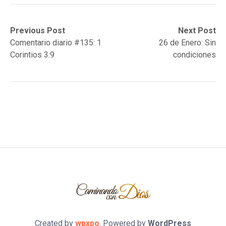
Post
Previous
Next
Previous Post
Next Post
post:
post:
Comentario diario #135: 1
26 de Enero: Sin
navigation
Corintios 3:9
condiciones
Created by
wpxpo
. Powered by
WordPress