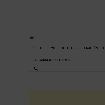
Skip
to
content
INICIO
DEVOCIONAL DIARIO
ORACIÓN DE 
REFLEXIONES CRISTIANAS