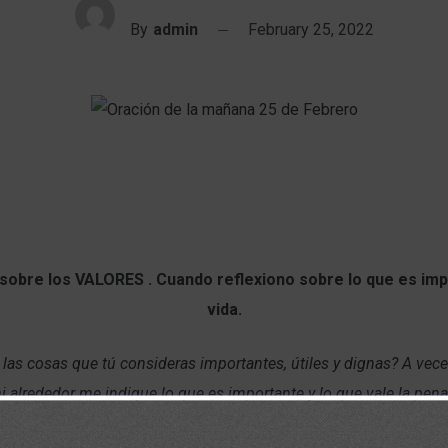
By
admin
February 25, 2022
sobre los VALORES . Cuando reflexiono sobre lo que es imp
vida.
 las cosas que tú consideras importantes, útiles y dignas? A vec
 alrededor me indique lo que es importante y lo que vale la pena 
la corriente cultural e incluso convertirse en un miedoso esclavo 