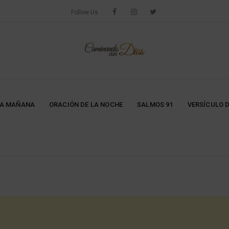
Follow Us
LA MAÑANA
ORACIÓN DE LA NOCHE
SALMOS 91
VERSÍCULO D