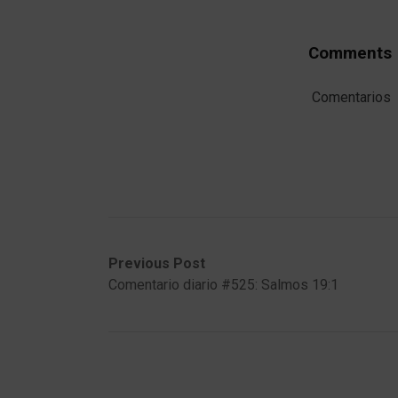
Comments
Comentarios
Post
Previous
Next
Previous Post
post:
post:
Comentario diario #525: Salmos 19:1
navigation