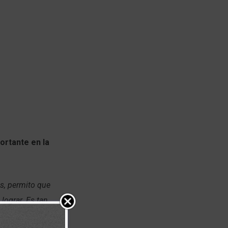
ortante en la
es, permito que
lograr. Es tan
de los caminos