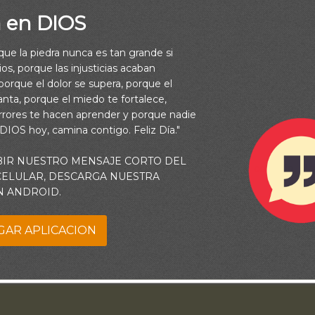
Cómo puedo estar tan ciego a las motivaciones dentro de mi pr
a en DIOS
 me rodean, mis valores son muy claros. Lo que hago, cómo gast
 temas de mi conversación demuestran con exactitud las cosas q
rque la piedra nunca es tan grande si
valorarte a ti por sobre todo. Pueda esta decisión reflejarse en la
os, porque las injusticias acaban
orque el dolor se supera, porque el
o uso mi tiempo, energía y dinero. Ayúdame a valorar lo que tú 
vanta, porque el miedo te fortalece,
portante: amarte y adorarte, obedecerte de todo corazón, tomar 
rrores te hacen aprender y porque nadie
 DIOS hoy, camina contigo. Feliz Día."
bondadosas y servir a los demás.
BIR NUESTRO MENSAJE CORTO DEL
de está vuestro tesoro, allí estará también vuestro corazón. (L
 CELULAR, DESCARGA NUESTRA
N ANDROID.
GAR APLICACION