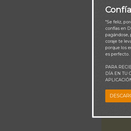
del mundo. ¿
Confí
Para quienes
dinero, y los
"Se feliz, po
Señor, elijo 
confías en Di
pagándose, p
digo y en cóm
coraje te le
lo más im
porque los e
es perfecto.
PARA RECI
Porque don
DÍA EN TU
APLICACIÓ
DESCAR