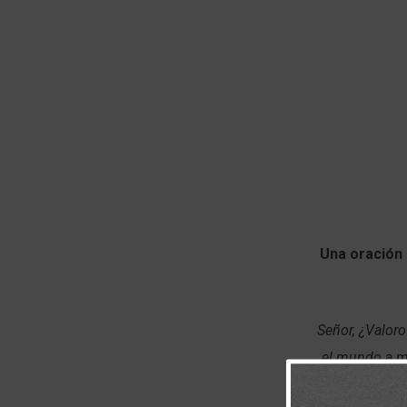
Una oración 
Señor, ¿Valoro
el mundo a mi
fácil seguir 