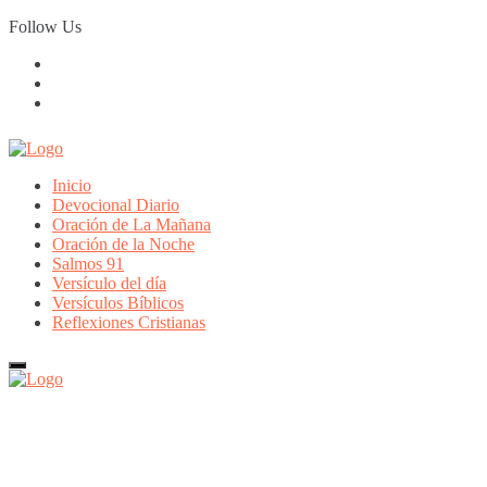
Skip
Follow Us
to
content
Inicio
Devocional Diario
Oración de La Mañana
Oración de la Noche
Salmos 91
Versículo del día
Versículos Bíblicos
Reflexiones Cristianas