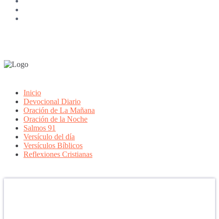
Inicio
Devocional Diario
Oración de La Mañana
Oración de la Noche
Salmos 91
Versículo del día
Versículos Bíblicos
Reflexiones Cristianas
Confía en DIOS
"Se feliz, porque la piedra nunca es tan grande si confías en Dios,