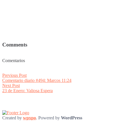
Comments
Comentarios
Post
Previous
Previous Post
post:
Comentario diario #494: Marcos 11:24
navigation
Next
Next Post
post:
23 de Enero: Valiosa Espera
Created by
wpxpo
. Powered by
WordPress