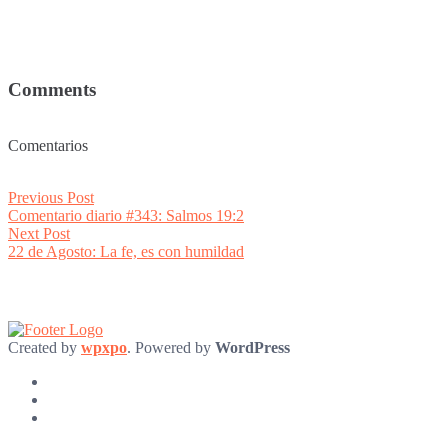
Comments
Comentarios
Post
Previous
Previous Post
post:
Comentario diario #343: Salmos 19:2
navigation
Next
Next Post
post:
22 de Agosto: La fe, es con humildad
Created by
wpxpo
. Powered by
WordPress