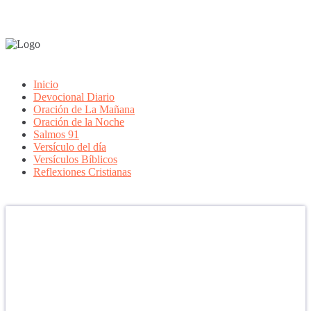
Inicio
Devocional Diario
Oración de La Mañana
Oración de la Noche
Salmos 91
Versículo del día
Versículos Bíblicos
Reflexiones Cristianas
Confía en DIOS
"Se feliz, porque la piedra nunca es tan grande si confías en Dios,
porque las injusticias acaban pagándose, porque el dolor se supera,
porque el coraje te levanta, porque el miedo te fortalece, porque los
errores te hacen aprender y porque nadie es perfecto. DIOS hoy,