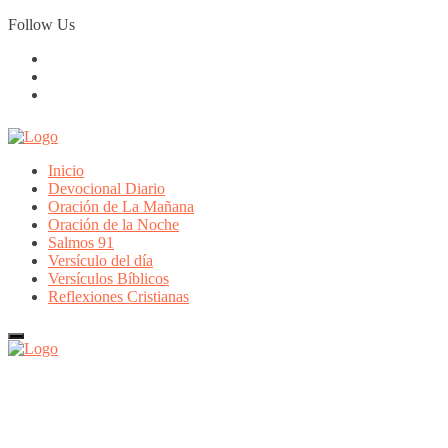
Skip
Follow Us
to
content
Inicio
Devocional Diario
Oración de La Mañana
Oración de la Noche
Salmos 91
Versículo del día
Versículos Bíblicos
Reflexiones Cristianas