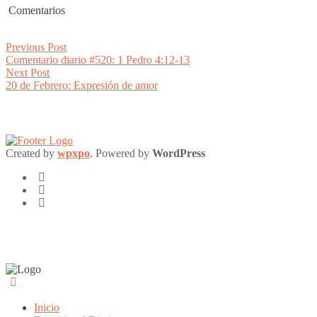
Comentarios
Post
Previous
Previous Post
post:
Comentario diario #520: 1 Pedro 4:12-13
navigation
Next
Next Post
post:
20 de Febrero: Expresión de amor
Created by
wpxpo
. Powered by
WordPress
Inicio