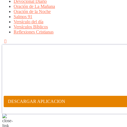
Devocional Diario
Oración de La Mañana
Oración de la Noche
Salmos 91
Versículo del día
Versículos Bíblicos
Reflexiones Cristianas
Confía en DIOS
"Se feliz, porque la piedra nunca es tan grande si confías en Dios, po
porque el dolor se supera, porque el coraje te levanta, porque el miedo
aprender y porque nadie es perfecto. DIOS hoy, camina contigo. Feli
PARA RECIBIR NUESTRO MENSAJE CORTO DEL DÍA EN
APLICACIÓN ANDROID.
DESCARGAR APLICACION