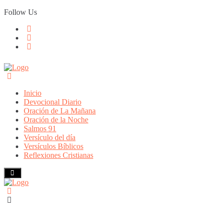
Skip
Follow Us
to
content
Inicio
Devocional Diario
Oración de La Mañana
Oración de la Noche
Salmos 91
Versículo del día
Versículos Bíblicos
Reflexiones Cristianas