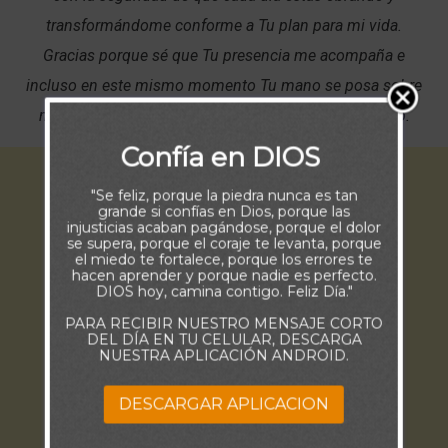
transformándome conforme a Tu plan para mi vida.
Gracias porque sé que Tu presencia me acompaña e
incluso en este mismo momento Tu mano se posa sobre
mí para protegerme, guiarme e iluminarme el camino.
Confía en DIOS
"Se feliz, porque la piedra nunca es tan
grande si confías en Dios, porque las
injusticias acaban pagándose, porque el dolor
se supera, porque el coraje te levanta, porque
el miedo te fortalece, porque los errores te
hacen aprender y porque nadie es perfecto.
DIOS hoy, camina contigo. Feliz Día."
PARA RECIBIR NUESTRO MENSAJE CORTO
DEL DÍA EN TU CELULAR, DESCARGA
NUESTRA APLICACIÓN ANDROID.
DESCARGAR APLICACION