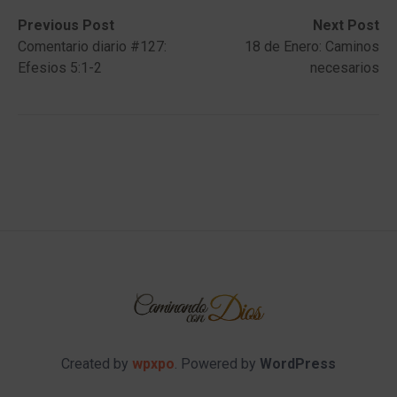
Post
Previous
Next
Previous Post
Next Post
post:
post:
Comentario diario #127:
18 de Enero: Caminos
navigation
Efesios 5:1-2
necesarios
Created by
wpxpo
. Powered by
WordPress