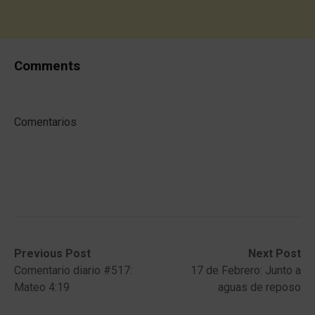
Comments
Comentarios
Post
Previous
Next
Previous Post
Next Post
post:
post:
Comentario diario #517:
17 de Febrero: Junto a
navigation
Mateo 4:19
aguas de reposo