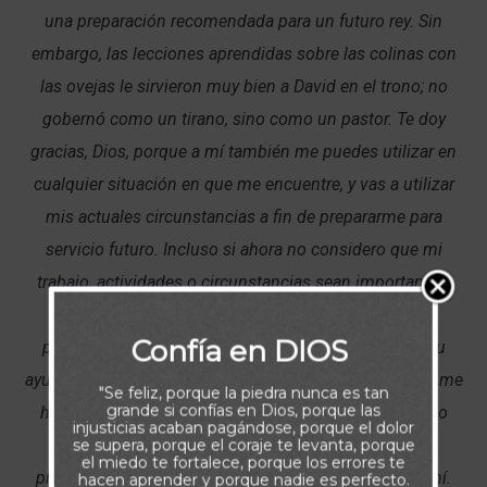
una preparación recomendada para un futuro rey. Sin
embargo, las lecciones aprendidas sobre las colinas con
las ovejas le sirvieron muy bien a David en el trono; no
gobernó como un tirano, sino como un pastor. Te doy
gracias, Dios, porque a mí también me puedes utilizar en
cualquier situación en que me encuentre, y vas a utilizar
mis actuales circunstancias a fin de prepararme para
servicio futuro. Incluso si ahora no considero que mi
trabajo, actividades o circunstancias sean importantes,
ayúdame a recordar que es posible que me estés
Confía en DIOS
preparando para un servicio futuro. Padre, necesito tu
ayuda para sacar el máximo provecho del lugar en que me
"Se feliz, porque la piedra nunca es tan
grande si confías en Dios, porque las
has puesto en este momento. Permite que mi servicio
injusticias acaban pagándose, porque el dolor
para Ti en el presente se convierta en un tiempo de
se supera, porque el coraje te levanta, porque
el miedo te fortalece, porque los errores te
preparación para el futuro que tienes planeado para mí.
hacen aprender y porque nadie es perfecto.