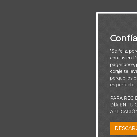
Confí
Mas tú, cuando
"Se feliz, po
secreto; y tu 
confías en Di
pagándose, p
coraje te le
Tal vez tus sa
porque los e
desalientes. D
es perfecto.
para servirle.
PARA RECI
recompensados.
DÍA EN TU
agradarle a Él
APLICACIÓ
honre.
DESCAR
Señor, ayúdam