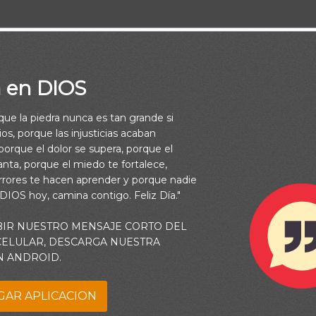
a en DIOS
 ores, entra en tu aposento, y cerrada la puerta, ora a tu Padre 
rque la piedra nunca es tan grande si
Padre que ve en lo secreto te recompensará en público. (Mateo 6:
os, porque las injusticias acaban
orque el dolor se supera, porque el
vanta, porque el miedo te fortalece,
crificios entre bambalinas pasan desapercibidos ante el mundo. 
rrores te hacen aprender y porque nadie
ios los conoce. Él oye tus oraciones y ve lo que estás haciendo
 DIOS hoy, camina contigo. Feliz Día."
 Los tesoros eternos se almacenan en el cielo. Tus actos desint
BIR NUESTRO MENSAJE CORTO DEL
 No tires la toalla pensando que no es relevante. Le importa a
 CELULAR, DESCARGA NUESTRA
 por encima de cualquier otro. Vive ante una audiencia de Uno para
N ANDROID.
GAR APLICACION
e a caminar en tu verdad de forma coherente. Que lo que hago e