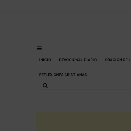
Skip
to
content
INICIO
DEVOCIONAL DIARIO
ORACIÓN DE 
REFLEXIONES CRISTIANAS