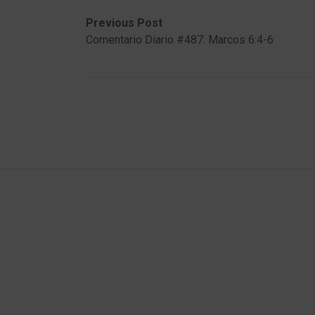
Post
Previous
Next
Previous Post
post:
post:
Comentario Diario #487: Marcos 6:4-6
navigation