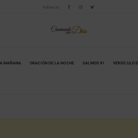
Follow Us
LA MAÑANA
ORACIÓN DE LA NOCHE
SALMOS 91
VERSÍCULO D