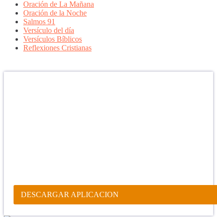
Oración de La Mañana
Oración de la Noche
Salmos 91
Versículo del día
Versículos Bíblicos
Reflexiones Cristianas
Confía en DIOS
"Se feliz, porque la piedra nunca es tan grande si confías en Dios,
porque las injusticias acaban pagándose, porque el dolor se supera,
porque el coraje te levanta, porque el miedo te fortalece, porque los
errores te hacen aprender y porque nadie es perfecto. DIOS hoy,
camina contigo. Feliz Día."
PARA RECIBIR NUESTRO MENSAJE CORTO DEL DÍA EN
TU CELULAR, DESCARGA NUESTRA APLICACIÓN
ANDROID.
DESCARGAR APLICACION