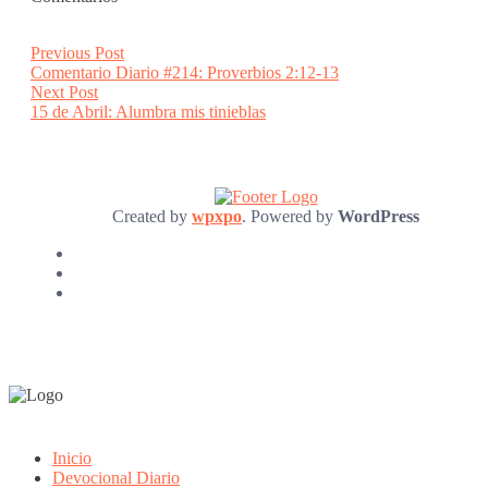
Post
Previous
Previous Post
post:
Comentario Diario #214: Proverbios 2:12-13
navigation
Next
Next Post
post:
15 de Abril: Alumbra mis tinieblas
Created by
wpxpo
. Powered by
WordPress
Inicio
Devocional Diario