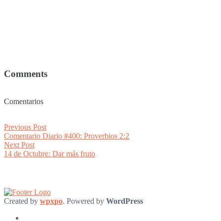
Comments
Comentarios
Post
Previous
Previous Post
post:
Comentario Diario #400: Proverbios 2:2
navigation
Next
Next Post
post:
14 de Octubre: Dar más fruto
Created by
wpxpo
. Powered by
WordPress