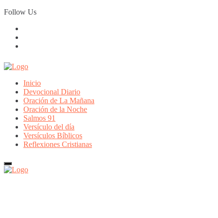
Skip
Follow Us
to
content
Inicio
Devocional Diario
Oración de La Mañana
Oración de la Noche
Salmos 91
Versículo del día
Versículos Bíblicos
Reflexiones Cristianas