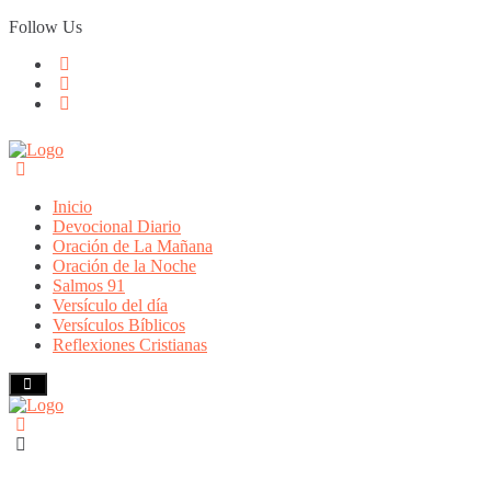
Skip
Follow Us
to
content
Inicio
Devocional Diario
Oración de La Mañana
Oración de la Noche
Salmos 91
Versículo del día
Versículos Bíblicos
Reflexiones Cristianas