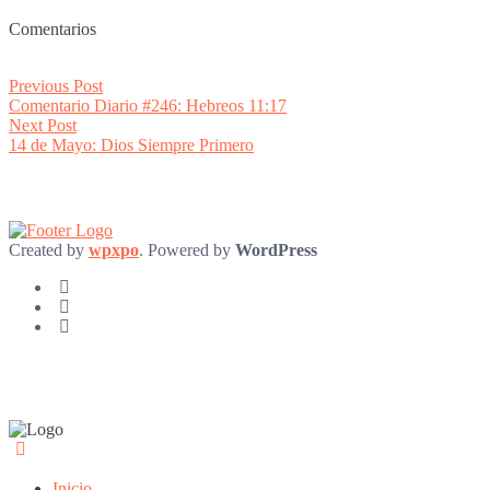
Comentarios
Post
Previous
Previous Post
post:
Comentario Diario #246: Hebreos 11:17
navigation
Next
Next Post
post:
14 de Mayo: Dios Siempre Primero
Created by
wpxpo
. Powered by
WordPress
Inicio