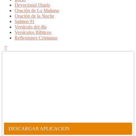
Devocional Diario
Oración de La Mañana
Oración de la Noche
Salmos 91
Versículo del día
Versículos Bíblicos
Reflexiones Cristianas
Confía en DIOS
"Se feliz, porque la piedra nunca es tan grande si confías en Dios,
porque las injusticias acaban pagándose, porque el dolor se supera,
porque el coraje te levanta, porque el miedo te fortalece, porque los
errores te hacen aprender y porque nadie es perfecto. DIOS hoy,
camina contigo. Feliz Día."
PARA RECIBIR NUESTRO MENSAJE CORTO DEL DÍA EN
TU CELULAR, DESCARGA NUESTRA APLICACIÓN
ANDROID.
DESCARGAR APLICACION