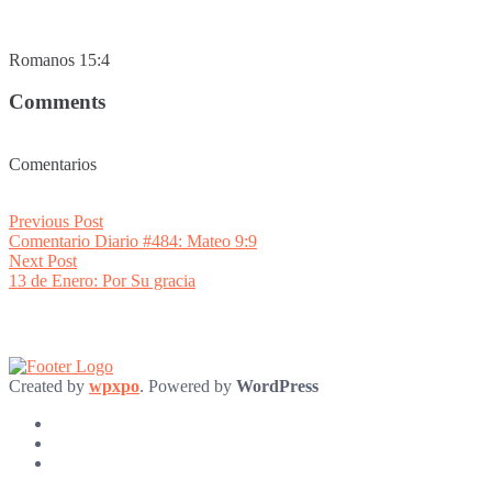
Romanos 15:4
Comments
Comentarios
Post
Previous
Previous Post
post:
Comentario Diario #484: Mateo 9:9
navigation
Next
Next Post
post:
13 de Enero: Por Su gracia
Created by
wpxpo
. Powered by
WordPress