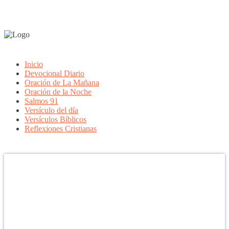
Inicio
Devocional Diario
Oración de La Mañana
Oración de la Noche
Salmos 91
Versículo del día
Versículos Bíblicos
Reflexiones Cristianas
Confía en DIOS
"Se feliz, porque la piedra nunca es tan grande si confías en Dios,
porque las injusticias acaban pagándose, porque el dolor se supera,
porque el coraje te levanta, porque el miedo te fortalece, porque los
errores te hacen aprender y porque nadie es perfecto. DIOS hoy,