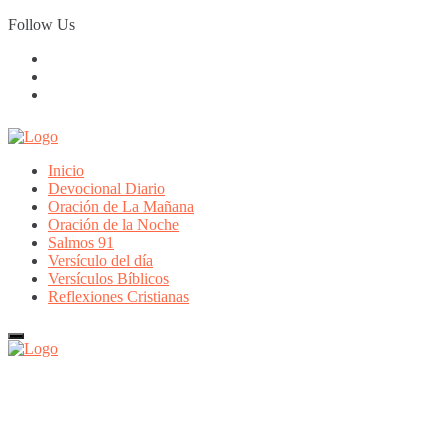
Skip
Follow Us
to
content
Inicio
Devocional Diario
Oración de La Mañana
Oración de la Noche
Salmos 91
Versículo del día
Versículos Bíblicos
Reflexiones Cristianas