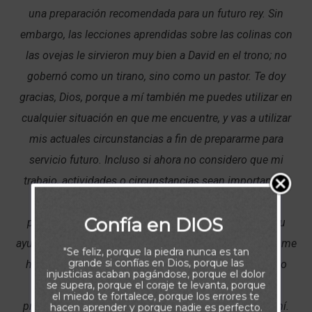
una preparación recomendada para un futuro rey. Sin
embargo, las lecciones aprendidas sobre las colinas con
las ovejas le sirvieron muy bien a David en el trono; no
gobernó como un tirano, sino como un pastor. Te doy
gracias, Dios, porque a mí también me puedes utilizar en
cualquier situación en que me encuentre, y vas a utilizar
mis actuales circunstancias a fin de prepararme para
servicio futuro. Incluso si ahora no considero que mi
trabajo, actividades o circunstancias sean importantes,
ayúdame a recordar que es posible que me estés
Confía en DIOS
preparando para un servicio futuro. Padre, necesito tu
ayuda para sacar el máximo provecho del lugar en que me
"Se feliz, porque la piedra nunca es tan
grande si confías en Dios, porque las
has puesto en este momento. Permite que mi servicio
injusticias acaban pagándose, porque el dolor
para Ti en el presente se convierta en un tiempo de
se supera, porque el coraje te levanta, porque
el miedo te fortalece, porque los errores te
preparación para el futuro que tienes planeado para mí.
hacen aprender y porque nadie es perfecto.