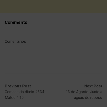
Comments
Comentarios
Post
Previous
Next
Previous Post
Next Post
post:
post:
Comentario diario #334:
13 de Agosto: Junto a
navigation
Mateo 4:19
aguas de reposo