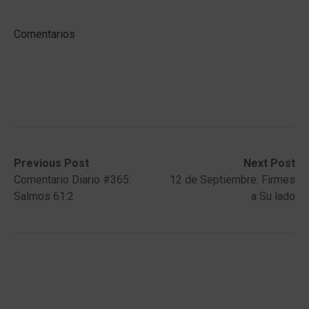
Comentarios
Post
Previous
Next
Previous Post
Next Post
post:
post:
Comentario Diario #365:
12 de Septiembre: Firmes
navigation
Salmos 61:2
a Su lado