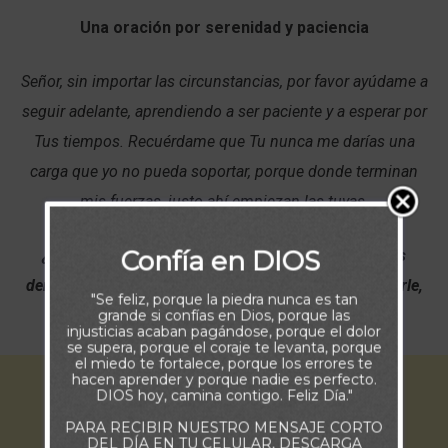
Una oración por serenidad y paciencia
Señor, sin importar las circunstancias, por favor ayúdame a
seguir adelante, aprendiendo a ser paciente y a esperar por
Tus tiempos. Recuérdame que Tu nunca me darías una
carga que yo no pueda soportar, porque donde terminan
mis fuerzas, justo ahí empiezan las tuyas.
Confía en DIOS
¿Por qué te abates, oh alma mía, Y por qué te turbas
dentro de mí? Espera en Dios; porque aún he de alabarle,
"Se feliz, porque la piedra nunca es tan
Salvación mía y Dios mío. (Salmos 42:11)
grande si confías en Dios, porque las
injusticias acaban pagándose, porque el dolor
se supera, porque el coraje te levanta, porque
el miedo te fortalece, porque los errores te
hacen aprender y porque nadie es perfecto.
DIOS hoy, camina contigo. Feliz Día."
PARA RECIBIR NUESTRO MENSAJE CORTO
DEL DÍA EN TU CELULAR, DESCARGA