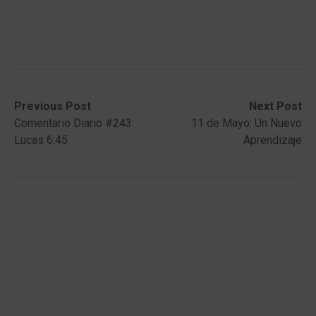
Post
Previous
Next
Previous Post
Next Post
post:
post:
Comentario Diario #243:
11 de Mayo: Un Nuevo
navigation
Lucas 6:45
Aprendizaje