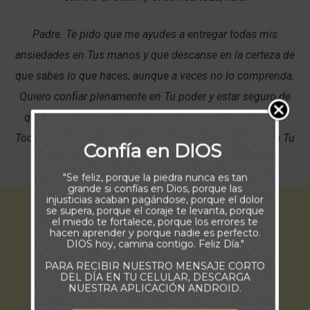
Padre. Te pido que me ayudes a entregar todas mis
ansiedades en Tus manos y que descanse en la certeza de
que sabes lo que haces, aunque a veces no lo comprenda.
Quiero confiar plenamente en Tu poder y estar seguro de
que puedes hacer más de lo que pido, pienso o sueño.
Todo lo que soy, lo entrego en Tus manos, ¡que se haga Tu
Confía en DIOS
voluntad en mí!
"Se feliz, porque la piedra nunca es tan
grande si confías en Dios, porque las
injusticias acaban pagándose, porque el dolor
se supera, porque el coraje te levanta, porque
el miedo te fortalece, porque los errores te
hacen aprender y porque nadie es perfecto.
DIOS hoy, camina contigo. Feliz Día."
PARA RECIBIR NUESTRO MENSAJE CORTO
DEL DÍA EN TU CELULAR, DESCARGA
NUESTRA APLICACIÓN ANDROID.