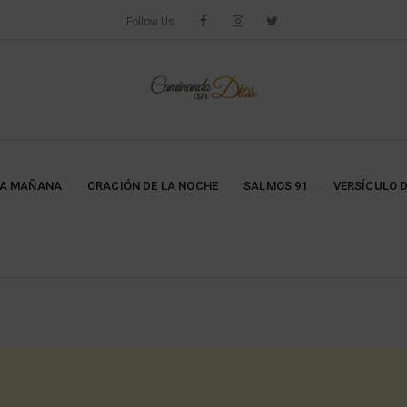
Follow Us
LA MAÑANA
ORACIÓN DE LA NOCHE
SALMOS 91
VERSÍCULO D