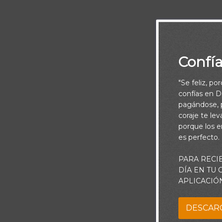
Confí
Mas tú, cuando
"Se feliz, po
secreto; y tu 
confías en Di
pagándose, p
coraje te le
Tal vez tus sa
porque los e
desalientes. D
es perfecto.
para servirle.
PARA RECI
recompensados.
DÍA EN TU
agradarle a Él
APLICACIÓ
honre.
DESCAR
Señor, ayúdam