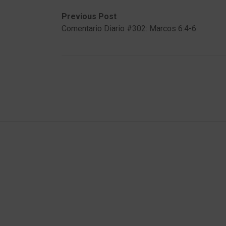
Post
Previous
Next
Previous Post
post:
post:
Comentario Diario #302: Marcos 6:4-6
navigation