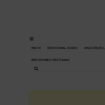
Skip
to
content
INICIO
DEVOCIONAL DIARIO
ORACIÓN DE 
REFLEXIONES CRISTIANAS