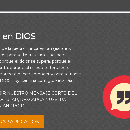
a en DIOS
 ores, entra en tu aposento, y cerrada la puerta, ora a tu Padre 
rque la piedra nunca es tan grande si
Padre que ve en lo secreto te recompensará en público. (Mateo 6:
os, porque las injusticias acaban
orque el dolor se supera, porque el
vanta, porque el miedo te fortalece,
crificios entre bambalinas pasan desapercibidos ante el mundo. 
rrores te hacen aprender y porque nadie
ios los conoce. Él oye tus oraciones y ve lo que estás haciendo
 DIOS hoy, camina contigo. Feliz Día."
 Los tesoros eternos se almacenan en el cielo. Tus actos desint
BIR NUESTRO MENSAJE CORTO DEL
 No tires la toalla pensando que no es relevante. Le importa a
 CELULAR, DESCARGA NUESTRA
 por encima de cualquier otro. Vive ante una audiencia de Uno para
N ANDROID.
GAR APLICACION
e a caminar en tu verdad de forma coherente. Que lo que hago e