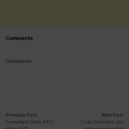
Comments
Comentarios
Post
Previous
Next
Previous Post
Next Post
post:
post:
Comentario Diario #451:
11 de Diciembre: Una
navigation
Mateo 6:13
nueva perspectiva