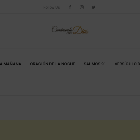
Follow Us
LA MAÑANA
ORACIÓN DE LA NOCHE
SALMOS 91
VERSÍCULO D