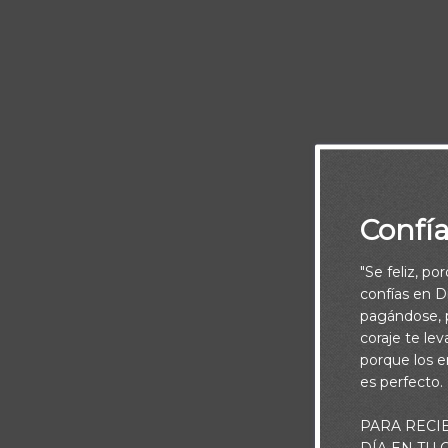
No juzguéis, y
perdonados.
vuestro reg
Confí
"Se feliz, po
confías en Di
Jesús nos 
pagándose, p
conciencia
coraje te le
porque los e
perdón: se
es perfecto.
Cuando re
también es 
PARA RECI