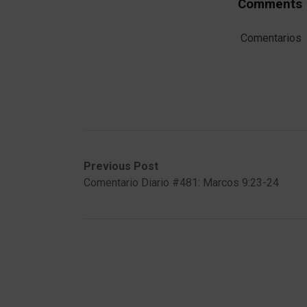
Comments
Comentarios
Post
Previous
Next
Previous Post
post:
post:
Comentario Diario #481: Marcos 9:23-24
navigation