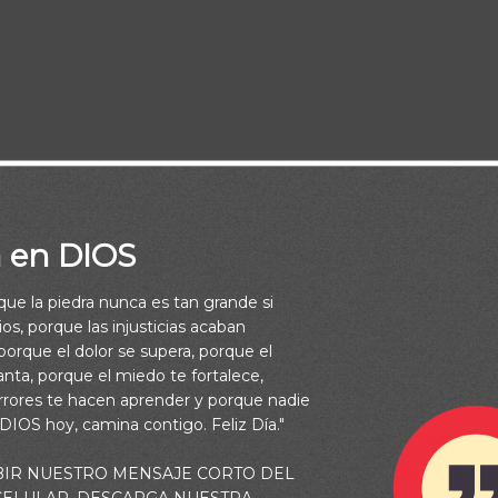
 no seréis juzgados; no condenéis, y no seréis condenados; per
 Dad, y se os dará; medida buena, apretada, remecida y rebosa
azo; porque con la misma medida con que medís, os volverán a m
a en DIOS
6:37-38)
rque la piedra nunca es tan grande si
os, porque las injusticias acaban
enseña hoy que si no juzgamos, nadie nos juzgará, y mucho me
orque el dolor se supera, porque el
 tendrá el poder de juzgarnos. El mayor secreto que se nos revel
vanta, porque el miedo te fortalece,
rrores te hacen aprender y porque nadie
remos perdonadores cuando pidamos perdón o perdonemos a ot
 DIOS hoy, camina contigo. Feliz Día."
conocemos nuestra debilidad, nos compadecemos de nuestro pr
débil. Si nos acostumbramos a no culpar a los demás, experim
BIR NUESTRO MENSAJE CORTO DEL