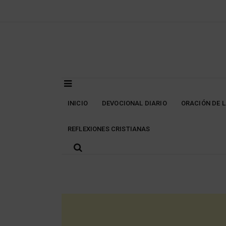
Skip
to
content
INICIO
DEVOCIONAL DIARIO
ORACIÓN DE 
REFLEXIONES CRISTIANAS