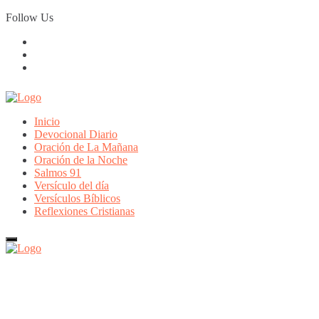
Skip
Follow Us
to
content
Inicio
Devocional Diario
Oración de La Mañana
Oración de la Noche
Salmos 91
Versículo del día
Versículos Bíblicos
Reflexiones Cristianas