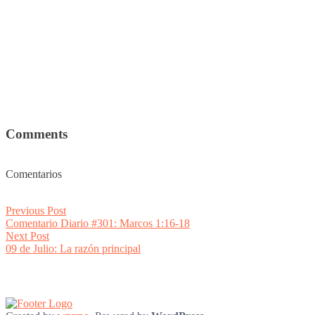
Comments
Comentarios
Post
Previous
Previous Post
post:
Comentario Diario #301: Marcos 1:16-18
navigation
Next
Next Post
post:
09 de Julio: La razón principal