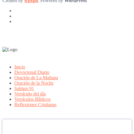
Created by
wpxpo
. Powered by
WordPress
Inicio
Devocional Diario
Oración de La Mañana
Oración de la Noche
Salmos 91
Versículo del día
Versículos Bíblicos
Reflexiones Cristianas
Confía en DIOS