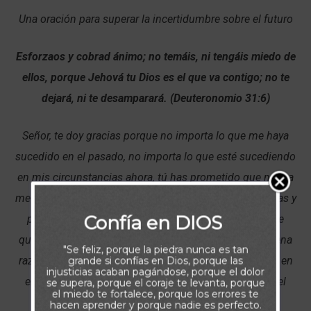
Una oración para superar la incertidumbre sobre el futuro
Esforzaos y cobrad ánimo; no temáis, ni tengáis miedo de
ellos, porque Jehová tu Dios es el que va contigo; no te
dejará, ni te desamparará. (Deuteronomio 31:6)
Señor, te doy gracias porque no importa lo que me haya
sucedido en el pasado, no importa lo que esté sucediendo
en mis circunstancias ahora, tú has prometido que nunca
me dejarás ni me abandonarás. Gracias porque me amas y
Confía en DIOS
porque nunca tendré que vivir con temor. Te pido que
quites de mi vida todas las cosas que me dan una buena
"Se feliz, porque la piedra nunca es tan
razón para tener temor. Mantenme a salvo y protegido en
grande si confías en Dios, porque las
injusticias acaban pagándose, porque el dolor
el lugar en que estoy, y llévame a un lugar seguro en el
se supera, porque el coraje te levanta, porque
el miedo te fortalece, porque los errores te
futuro.
hacen aprender y porque nadie es perfecto.