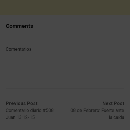
Comments
Comentarios
Post
Previous
Next
Previous Post
Next Post
post:
post:
Comentario diario #508:
08 de Febrero: Fuerte ante
navigation
Juan 13:12-15
la caída