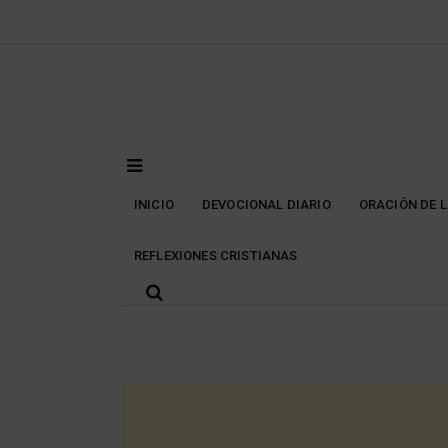
Skip
to
content
INICIO
DEVOCIONAL DIARIO
ORACIÓN DE 
REFLEXIONES CRISTIANAS