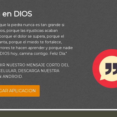
a en DIOS
rque la piedra nunca es tan grande si
os, porque las injusticias acaban
orque el dolor se supera, porque el
nforme al deseo de tu corazón, Y cumpla todo tu consejo. (Sal
vanta, porque el miedo te fortalece,
rrores te hacen aprender y porque nadie
 DIOS hoy, camina contigo. Feliz Día."
lma descansa en ti. Mi futuro está en tus manos. Sé que jamás 
das, porque asi lo establece tu palabra. Permite que este día pu
BIR NUESTRO MENSAJE CORTO DEL
 CELULAR, DESCARGA NUESTRA
e mi ser está esperanza que me permitirá hoy caminar con segurid
N ANDROID.
go por adelante. Tus propósitos son grandes y fieles y en ti jamá
desorientado ni confundido. En esta verdad yo descansaré.
GAR APLICACION