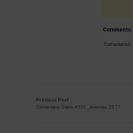
Comments
Comentarios
Post
Previous
Next
Previous Post
post:
post:
Comentario Diario #393: Jeremías 29:11
navigation