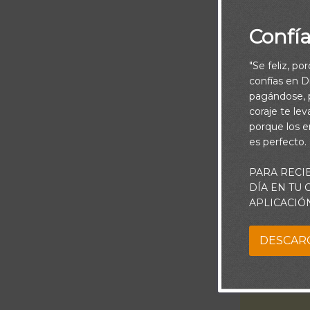
Confí
"Se feliz, po
confías en Di
pagándose, p
Te dé co
coraje te le
porque los e
es perfecto.
Señor. Mi a
jamás me olvi
PARA RECI
DÍA EN TU
lo profundo d
APLICACIÓ
que ten
DESCAR