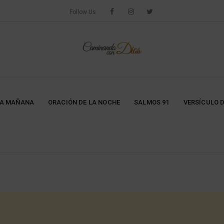
Follow Us
LA MAÑANA
ORACIÓN DE LA NOCHE
SALMOS 91
VERSÍCULO D