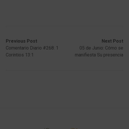
Post
Previous
Next
Previous Post
Next Post
post:
post:
Comentario Diario #268: 1
05 de Junio: Cómo se
navigation
Corintios 13:1
manifiesta Su presencia