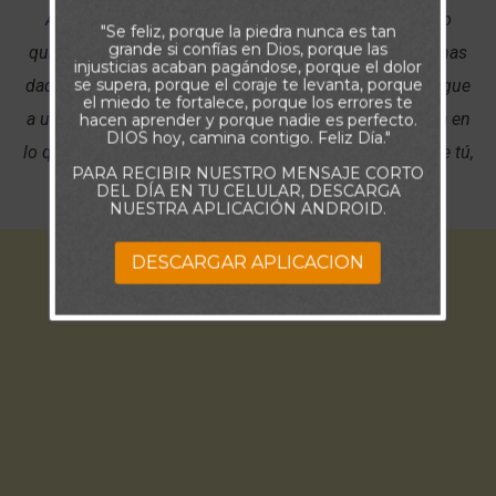
Ayúdame a tener una visión sincera de mí mismo; no
"Se feliz, porque la piedra nunca es tan
grande si confías en Dios, porque las
quiero ser orgulloso debido a las habilidades que me has
injusticias acaban pagándose, porque el dolor
se supera, porque el coraje te levanta, porque
dado, pero tampoco quiero ser tan modesto que no llegue
el miedo te fortalece, porque los errores te
a usarlas para tu gloria. Mi potencial total no se origina en
hacen aprender y porque nadie es perfecto.
DIOS hoy, camina contigo. Feliz Día."
lo que puedo hacer por mi propia cuenta, sino en lo que tú,
PARA RECIBIR NUESTRO MENSAJE CORTO
Dios, puedes hacer a través de mí.
DEL DÍA EN TU CELULAR, DESCARGA
NUESTRA APLICACIÓN ANDROID.
DESCARGAR APLICACION