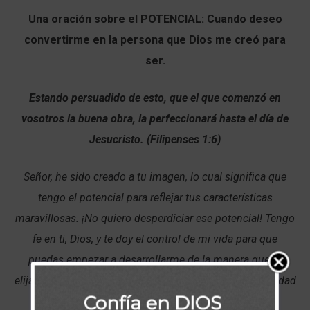
Una oración sobre el POTENCIAL: Cuando deseo
convertirme en la persona que Dios me creó para
ser.
Estando persuadido de esto, que el que comenzó en
vosotros la buena obra, la perfeccionará hasta el día de
Jesucristo. (Filipenses 1:6)
Señor, he sido creado a tu imagen, lo cual significa que
tengo el potencial para reflejar tus características
maravillosas. ¡No quiero desperdiciar ese potencial! Tengo
fe en ti, Dios, y te doy el control de mi vida para que
puedas empezar a desarrollarme de la manera que tú
elijas. Que tu Espíritu Santo me ayude a reflejar tu santidad
Confía en DIOS
y a usar mis dones espirituales para ayudar a otros.