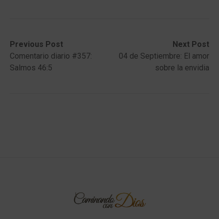
Post
Previous
Next
Previous Post
Next Post
post:
post:
Comentario diario #357:
04 de Septiembre: El amor
navigation
Salmos 46:5
sobre la envidia