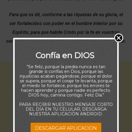
Para que os dé, conforme a las riquezas de su gloria, el
ser fortalecidos con poder en el hombre interior por su
Espíritu; para que habite Cristo por la fe en vuestros
corazones, a fin de que, arraigados y cimentados en amor.
(Efesios 3:16-17)
Confía en DIOS
"Se feliz, porque la piedra nunca es tan
grande si confías en Dios, porque las
injusticias acaban pagándose, porque el dolor
se supera, porque el coraje te levanta, porque
el miedo te fortalece, porque los errores te
hacen aprender y porque nadie es perfecto.
DIOS hoy, camina contigo. Feliz Día."
PARA RECIBIR NUESTRO MENSAJE CORTO
DEL DÍA EN TU CELULAR, DESCARGA
NUESTRA APLICACIÓN ANDROID.
DESCARGAR APLICACION