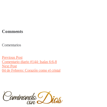
Comments
Comentarios
Post
Previous
Previous Post
post:
Comentario diario #144: Isaías 6:6-8
navigation
Next
Next Post
post:
04 de Febrero: Corazón como el cristal