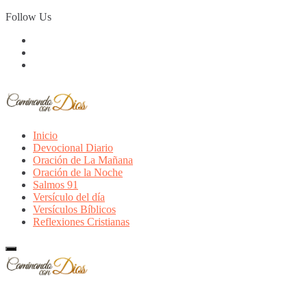
Skip
Follow Us
to
content
Inicio
Devocional Diario
Oración de La Mañana
Oración de la Noche
Salmos 91
Versículo del día
Versículos Bíblicos
Reflexiones Cristianas