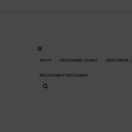
Skip
to
content
INICIO
DEVOCIONAL DIARIO
ORACIÓN DE 
REFLEXIONES CRISTIANAS