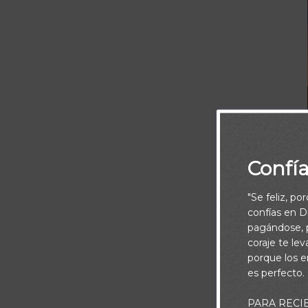
Confí
"Se feliz, po
confías en Di
pagándose, p
coraje te le
porque los e
es perfecto.
PARA RECI