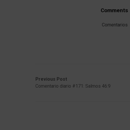
Comments
Comentarios
Post
Previous
Next
Previous Post
post:
post:
Comentario diario #171: Salmos 46:9
navigation