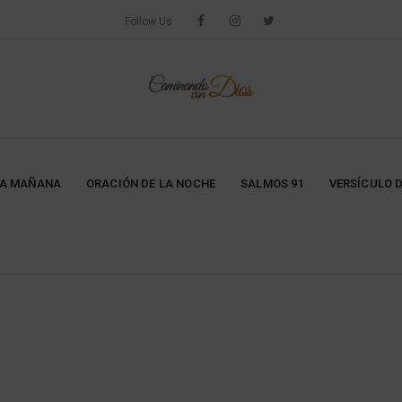
Follow Us
LA MAÑANA
ORACIÓN DE LA NOCHE
SALMOS 91
VERSÍCULO D