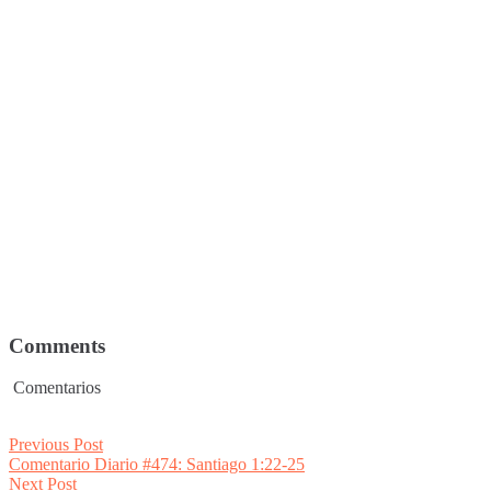
Comments
Comentarios
Post
Previous
Previous Post
post:
Comentario Diario #474: Santiago 1:22-25
navigation
Next
Next Post