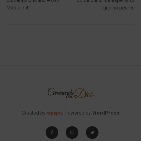
Comentario Diario #265:
02 de Junio: La esperanza
navigation
Mateo 7:4
que no perece
Created by
wpxpo
. Powered by
WordPress