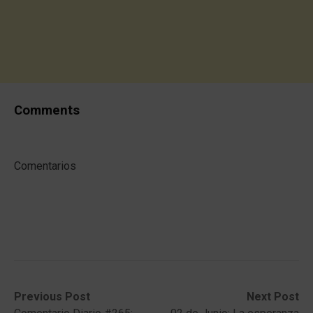
Comments
Comentarios
Post
Previous
Next
Previous Post
Next Post
post:
post: