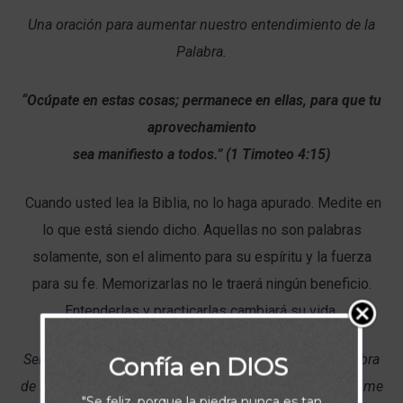
Una oración para aumentar nuestro entendimiento de la
Palabra.
“Ocúpate en estas cosas; permanece en ellas, para que tu
aprovechamiento
sea
manifiesto a todos.” (1 Timoteo 4:15)
Cuando
usted
lea
la
Biblia,
no
lo
haga
apu
rado. Medite en
lo que está siendo dicho. Aquellas no son palabras
solamente,
son el alimento para su espíritu y la fuerza
para su fe. Memorizarlas no le traerá
ningún beneficio.
Entenderlas y practicarlas cambiará su vida.
Señor, que la sabiduría que descubro en Tu Santa Palabra
Confía en DIOS
de Dios me ilumine el entendimiento, el razonamiento, me
"Se feliz, porque la piedra nunca es tan