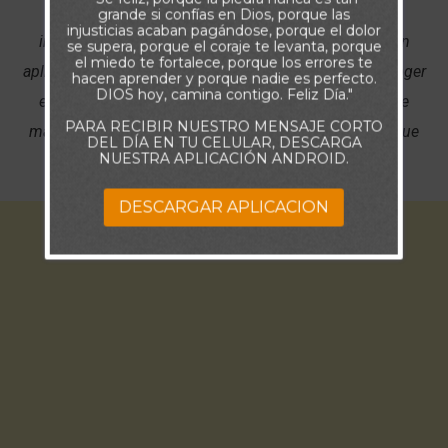
agudice los sentidos de manera que pueda no sólo
grande si confías en Dios, porque las
injusticias acaban pagándose, porque el dolor
internalizarla en mi corazón y mi mente, sino también
se supera, porque el coraje te levanta, porque
el miedo te fortalece, porque los errores te
aplicarla en mi vida diaria de forma que aprenda a escoger
hacen aprender y porque nadie es perfecto.
DIOS hoy, camina contigo. Feliz Día."
el camino correcto y a tomar las decisiones sabias de
PARA RECIBIR NUESTRO MENSAJE CORTO
manera que tu nombre sea glorificado en cada paso que
DEL DÍA EN TU CELULAR, DESCARGA
NUESTRA APLICACIÓN ANDROID.
emprenda.
DESCARGAR APLICACION