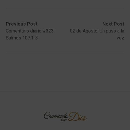
Post
Previous
Next
Previous Post
Next Post
post:
post:
Comentario diario #323:
02 de Agosto: Un paso a la
navigation
Salmos 107:1-3
vez