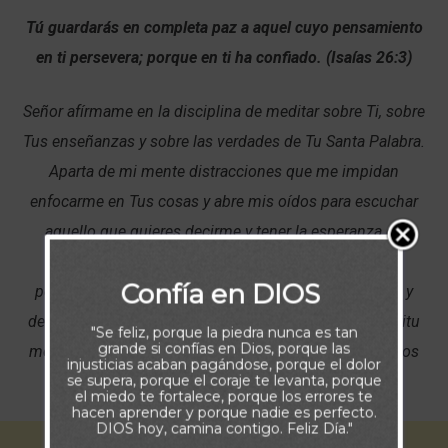
Tú guardarás en completa paz a aquel cuyo pensamiento
en ti persevera; porque en ti ha confiado. (Isaías 26:3)
Señor afírmame en la disciplina de meditar sobre Ti, sobre
Tus enseñanzas y sobre las verdades de Tu Santa Palabra.
Aparta de mi mente distracciones que me impidan
enfocarme en Tus cosas y abre mis oídos para escuchar
aquello que quieres decirme y tener la esperanza de
entender la voluntad que me guardas. Que mis
Confía en DIOS
pensamientos queden de lado y que sean Tus planes y
deseos los que prevalezcan para permitir que Tu Espíritu
"Se feliz, porque la piedra nunca es tan
grande si confías en Dios, porque las
me hable. ¡Que mis pensamientos siempre estén fijados
injusticias acaban pagándose, porque el dolor
se supera, porque el coraje te levanta, porque
en la meta de aprender de Ti, seguirte, y servirte!
el miedo te fortalece, porque los errores te
hacen aprender y porque nadie es perfecto.
DIOS hoy, camina contigo. Feliz Día."