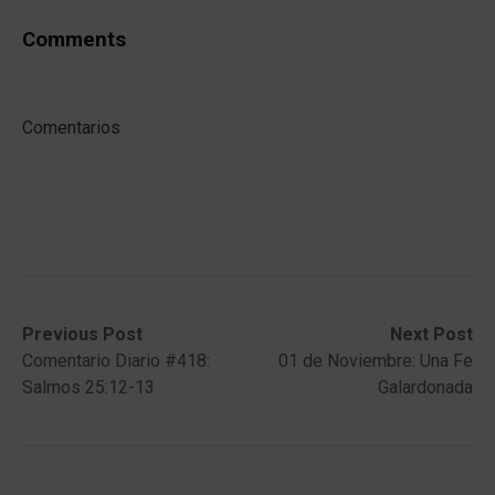
Comments
Comentarios
Post
Previous
Next
Previous Post
Next Post
post:
post:
Comentario Diario #418:
01 de Noviembre: Una Fe
navigation
Salmos 25:12-13
Galardonada