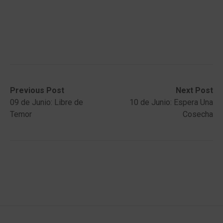
Post
Previous
Next
Previous Post
Next Post
post:
post:
09 de Junio: Libre de
10 de Junio: Espera Una
navigation
Temor
Cosecha