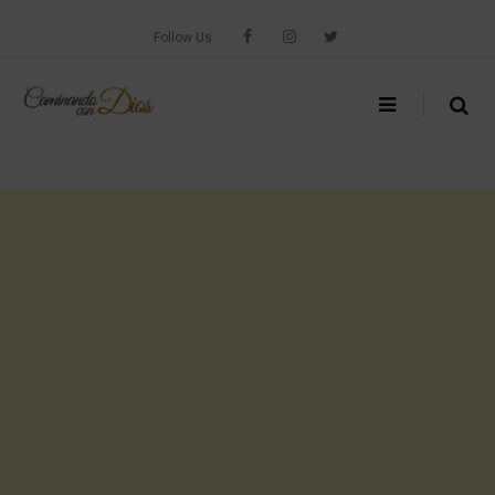
Skip
to
Follow Us
content