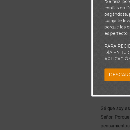
"Se feliz, po
confías en Di
pagándose, p
coraje te le
porque los e
es perfecto.
PARA RECI
DÍA EN TU
APLICACIÓ
Piensa:
DESCAR
Muchas veces 
otras veces yo
mi corazón, e
Sé que soy esp
Señor: Porque
pensamientos d