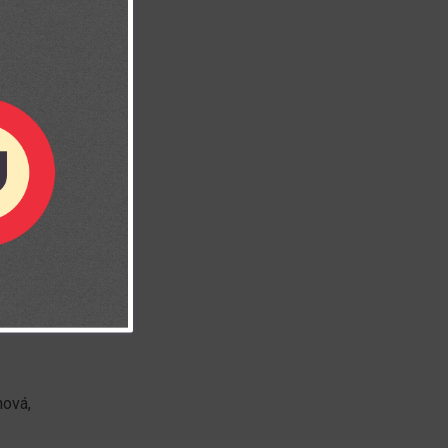
les para mí..
 que alienta
hová,