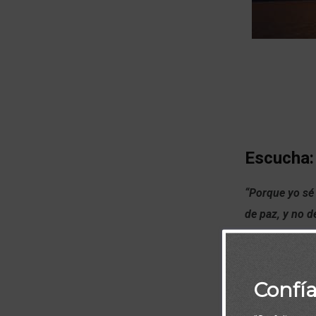
Escucha:
“Porque yo sé
de paz, y no d
Confí