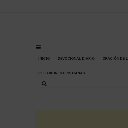
Skip
to
content
INICIO
DEVOCIONAL DIARIO
ORACIÓN DE 
REFLEXIONES CRISTIANAS