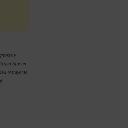
gnoras y
eda sembrar en
ad el trayecto
ré