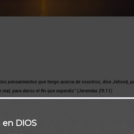
 los pensamientos que tengo acerca de vosotros, dice Jehová, 
e mal, para daros el fin que esperáis” (Jeremías 29:11)
a en DIOS