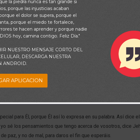
rque la piedra nunca es tan grande si
os, porque las injusticias acaban
orque el dolor se supera, porque el
vanta, porque el miedo te fortalece,
rrores te hacen aprender y porque nadie
 DIOS hoy, camina contigo. Feliz Día."
BIR NUESTRO MENSAJE CORTO DEL
 CELULAR, DESCARGA NUESTRA
N ANDROID.
GAR APLICACION
me he olvidado de alguien que ha hecho cosas buenas y agradab
 he sido olvidado por alguien a quien yo he apreciado. Pero, algo
s saber que
Dios jamás se olvida de mí.
ecial para Él, porque Él así lo expresa en su palabra. Así dice el
 yo sé los pensamientos que tengo acerca de vosotros, dice Je
e paz, y no de mal, para daros el fin que esperáis.