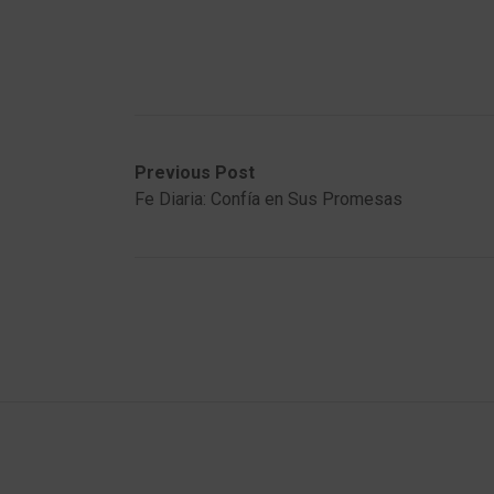
Post
Previous
Next
Previous Post
post:
post:
Fe Diaria: Confía en Sus Promesas
navigation