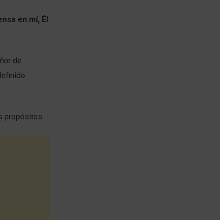
ensa en mí, Él
eñor de
efinido.
s propósitos.