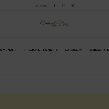
Follow Us
LA MAÑANA
ORACIÓN DE LA NOCHE
SALMOS 91
VERSÍCULO D