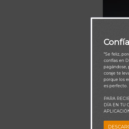
Confí
"Se feliz, po
confías en Di
pagándose, p
coraje te le
porque los e
es perfecto.
PARA RECI
DÍA EN TU
APLICACIÓ
DESCAR