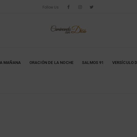
Follow Us
LA MAÑANA
ORACIÓN DE LA NOCHE
SALMOS 91
VERSÍCULO D