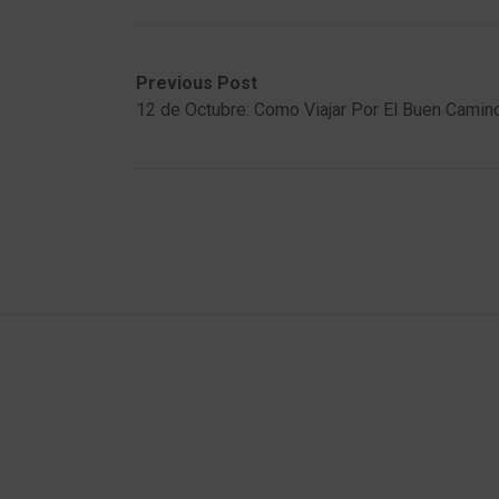
Post
Previous
Next
Previous Post
post:
post:
12 de Octubre: Como Viajar Por El Buen Camin
navigation