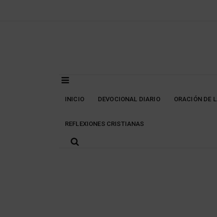
Skip
to
content
INICIO
DEVOCIONAL DIARIO
ORACIÓN DE 
REFLEXIONES CRISTIANAS