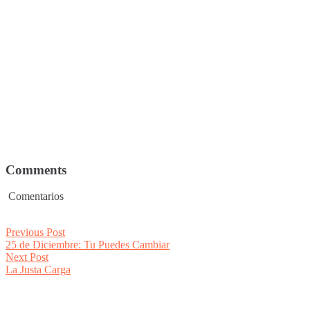
Comments
Comentarios
Post
Previous
Previous Post
post:
25 de Diciembre: Tu Puedes Cambiar
navigation
Next
Next Post
post:
La Justa Carga