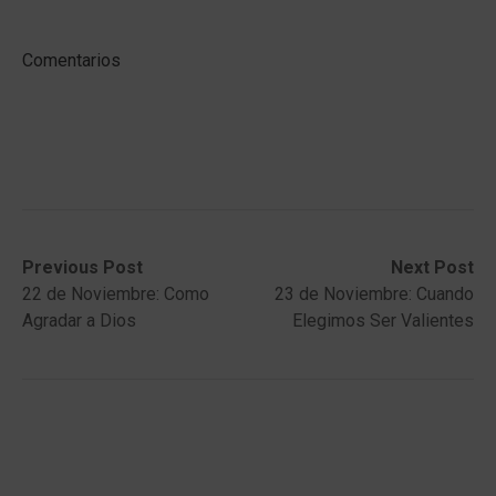
Comentarios
Post
Previous
Next
Previous Post
Next Post
post:
post:
22 de Noviembre: Como
23 de Noviembre: Cuando
navigation
Agradar a Dios
Elegimos Ser Valientes