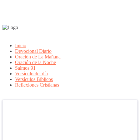
Inicio
Devocional Diario
Oración de La Mañana
Oración de la Noche
Salmos 91
Versículo del día
Versículos Bíblicos
Reflexiones Cristianas
Confía en DIOS
"Se feliz, porque la piedra nunca es tan grande si confías en Dios,
porque las injusticias acaban pagándose, porque el dolor se supera,
porque el coraje te levanta, porque el miedo te fortalece, porque los