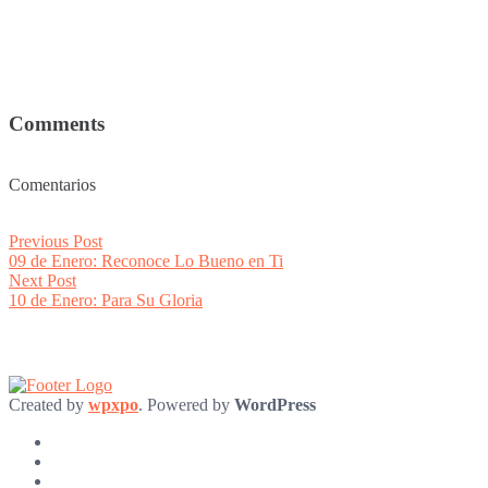
Comments
Comentarios
Post
Previous
Previous Post
post:
09 de Enero: Reconoce Lo Bueno en Ti
navigation
Next
Next Post
post:
10 de Enero: Para Su Gloria
Created by
wpxpo
. Powered by
WordPress