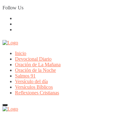
Skip
Follow Us
to
content
Inicio
Devocional Diario
Oración de La Mañana
Oración de la Noche
Salmos 91
Versículo del día
Versículos Bíblicos
Reflexiones Cristianas