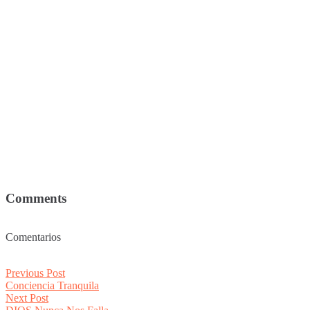
Comments
Comentarios
Post
Previous
Previous Post
post:
Conciencia Tranquila
navigation
Next
Next Post
post: