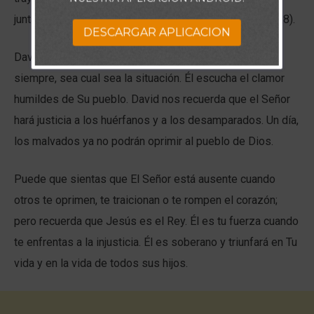
juntas para mi bien mientras sigo Su voluntad (Rom. 8:28).
DESCARGAR APLICACION
David recuerda al lector que el Señor es Rey para
siempre, sea cual sea la situación. Él escucha el clamor
humildes de Su pueblo. David nos recuerda que el Señor
hará justicia a los huérfanos y a los desamparados. Un día,
los malvados ya no podrán oprimir al pueblo de Dios.
Puede que sientas que El Señor está ausente cuando
otros te oprimen, te traicionan o te rompen el corazón;
pero recuerda que Jesús es el Rey. Él es tu fuerza cuando
te enfrentas a la injusticia. Él es soberano y triunfará en Tu
vida y en la vida de todos sus hijos.