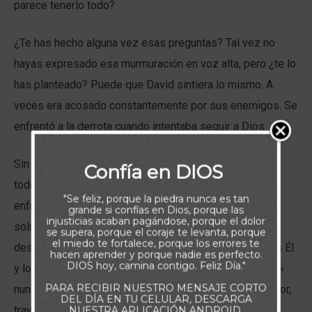
parece tenerlo todo?
¿Te has hecho alguna vez esas preguntas? Tal vez no
hayas expresado esa murmuración en voz alta, pero ¿te lo
has planteado? Puede que David sintiera lo mismo. A
veces era acosado constantemente por sus enemigos. Se
enfrentó a la derrota cuando intentaba seguir a Dios.
Sin embargo, David llegó a la etapa de una frase que
Confía en DIOS
todos hemos pronunciado «pero Dios». Cuando me
"Se feliz, porque la piedra nunca es tan
enfrento a una dificultad que parece abrumadora y sin
grande si confías en Dios, porque las
injusticias acaban pagándose, porque el dolor
solución, pero confío en Él, el Señor me lleva de la
se supera, porque el coraje te levanta, porque
el miedo te fortalece, porque los errores te
desesperanza a la verdad de saber quién realmente es Él
hacen aprender y porque nadie es perfecto.
DIOS hoy, camina contigo. Feliz Día."
y lo que ha prometido. Todo lo demás falla, «pero Dios»
PARA RECIBIR NUESTRO MENSAJE CORTO
nunca me abandonará, eligiendo siempre lo que es mejor,
DEL DÍA EN TU CELULAR, DESCARGA
trayendo gloria a Sí mismo, obrando todas las cosas
NUESTRA APLICACIÓN ANDROID.