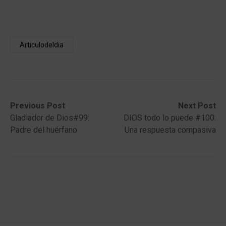
Articulodeldia
Post
Previous
Next
Previous Post
Next Post
post:
post:
Gladiador de Dios#99:
DIOS todo lo puede #100:
navigation
Padre del huérfano
Una respuesta compasiva