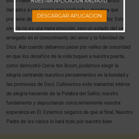
éxito material o con los placeres efímeros, estamos
NUESTRA APLICACIÓN ANDROID.
llamados a una alegría más profunda y duradera que
DESCARGAR APLICACION
proviene de poner nuestra esperanza en el Señor. Esta
alegría no es una mera emoción, sino un estado del ser,
arraigado en el conocimiento del amor y la fidelidad de
Dios. Aún cuando debamos pasar por valles de oscuridad
en que los desafíos de la vida toquen a nuestra puerta,
como demostró Corrie ten Boom, podemos elegir la
alegría centrando nuestros pensamientos en la bondad y
las promesas de Dios. Cultivemos este manantial interior
de alegría haciendo de la Palabra del Señor, nuestro
fundamento y depositando conscientemente nuestra
esperanza en Él. Estemos seguros de que al final, Nuestro
Padre de los cielos lo hará todo por nuestro bien.