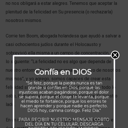
no nos obligará a estar alegres. Tenemos que aceptar la
plenitud de la felicidad en Su presencia (o rechazarla)
nosotros mismos.
Corrie ten Boom, abogada holandesa que ayudó a salvar a
casi ochocientos judíos durante el Holocausto y
sobrevivió ella misma a un campo de concentración, dijo
lo siguiente: “La felicidad no es algo que dependa de
Confía en DIOS
nuestro entorno, Es algo que creamos dentro de nosotros
mismos”, y yo agrego, somos capaces de crear esta
"Se feliz, porque la piedra nunca es tan
felicidad si sabemos que El todopoderoso, que todo lo
grande si confías en Dios, porque las
injusticias acaban pagándose, porque el dolor
sabe, lo domina y lo conoce, camina siempre de nuestro
se supera, porque el coraje te levanta, porque
el miedo te fortalece, porque los errores te
lado.
hacen aprender y porque nadie es perfecto.
DIOS hoy, camina contigo. Feliz Día."
PARA RECIBIR NUESTRO MENSAJE CORTO
En un mundo que a menudo equipara la felicidad con el
DEL DÍA EN TU CELULAR, DESCARGA