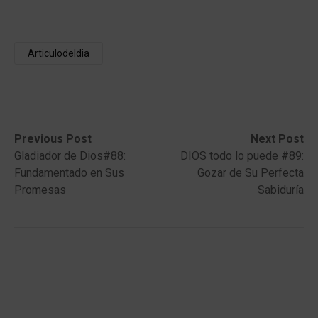
Articulodeldia
Post
Previous
Next
Previous Post
Next Post
post:
post:
Gladiador de Dios#88:
DIOS todo lo puede #89:
navigation
Fundamentado en Sus
Gozar de Su Perfecta
Promesas
Sabiduría