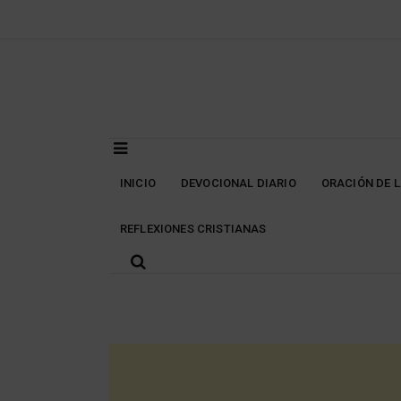
Skip
to
content
INICIO
DEVOCIONAL DIARIO
ORACIÓN DE 
REFLEXIONES CRISTIANAS