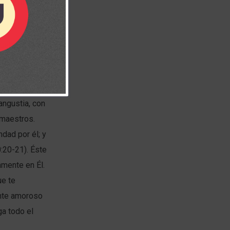
ia, futilidad e
 quebrantado es
tancia, la
angustia, con
 maestros.
dad por él; y
0:20-21). Éste
amente en Él.
ue te
ente amoroso
ga todo el