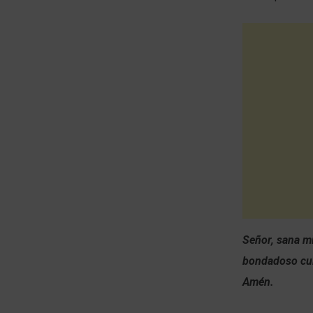
Señor, sana mi
bondadoso cui
Amén.