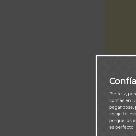
Todos experi
y creemos. Su
Confí
Las frustraci
confianza. No
"Se feliz, po
confías en Di
experimentand
pagándose, p
de verdad, sac
coraje te le
que nos descal
porque los e
es perfecto.
es que la aleg