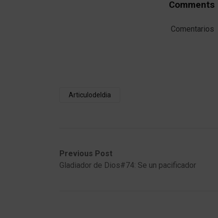
Comments
Comentarios
Articulodeldia
Post
Previous
Next
Previous Post
post:
post:
Gladiador de Dios#74: Se un pacificador
navigation