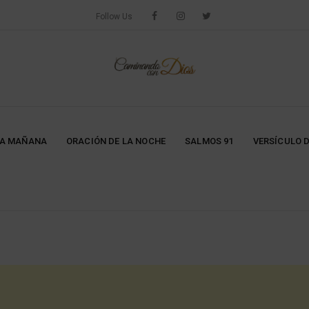
Follow Us
LA MAÑANA
ORACIÓN DE LA NOCHE
SALMOS 91
VERSÍCULO D