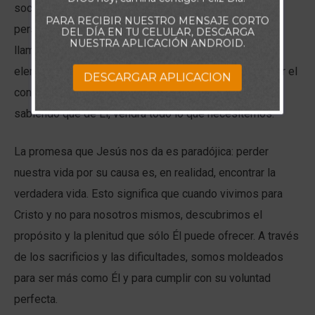
sociedad, a menudo buscamos la comodidad y el éxito
PARA RECIBIR NUESTRO MENSAJE CORTO
personal, pero el camino del servicio es diferente. Nos
DEL DÍA EN TU CELULAR, DESCARGA
NUESTRA APLICACIÓN ANDROID.
llama a no caer en la tentación de colocar estos
elementos como la prioridad de lo que somos, sino por el
DESCARGAR APLICACION
contrario poner a Cristo en el centro de nuestras vidas,
sabiendo que de Él, vendrá todo lo que necesitemos.
La promesa que Jesús nos da es paradójica: perder
nuestra vida por su causa es, en realidad, encontrar la
verdadera vida. Esto significa que cuando vivimos para
Cristo y no para nosotros mismos, descubrimos el
propósito y la plenitud que sólo Él puede ofrecer. A través
de los sacrificios y las dificultades, somos moldeados
para ser más como Él y para cumplir con su voluntad
perfecta.