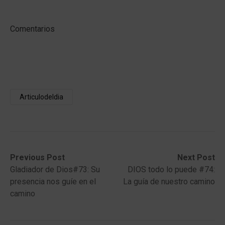
Comentarios
Articulodeldia
Post
Previous
Next
Previous Post
Next Post
post:
post:
Gladiador de Dios#73: Su
DIOS todo lo puede #74:
navigation
presencia nos guíe en el
La guía de nuestro camino
camino