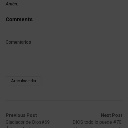
Amén.
Comments
Comentarios
Articulodeldia
Post
Previous
Next
Previous Post
Next Post
post:
post:
Gladiador de Dios#69:
DIOS todo lo puede #70:
navigation